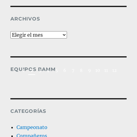
ARCHIVOS
Archivos
2019_Fútbol Médic
EQUIPOS BAMM
2
1
3
4
5
6
7
8
9
10
11
12
CATEGORÍAS
Campeonato
Compañeros