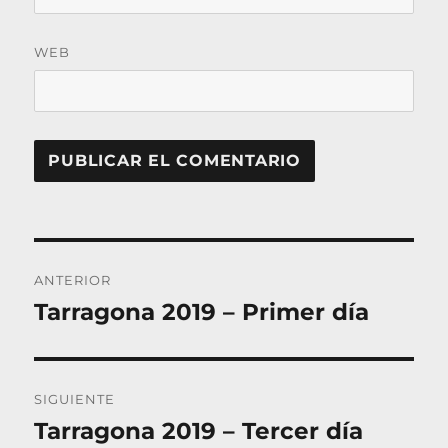
WEB
Navegación
ANTERIOR
de
Tarragona 2019 – Primer día
Entrada
entradas
anterior:
SIGUIENTE
Tarragona 2019 – Tercer día
Entrada