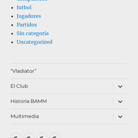
futbol
Jugadores
Partidos
Sin categoría
Uncategorized
“Vladiator”
expande
El Club
el
menú
inferior
expande
Historia BAMM
el
menú
inferior
expande
Multimedia
el
menú
inferior
Inicio
El
Multimedia
«Vladiator»