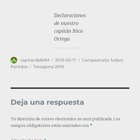
Declaraciones
de nuestro
capitán Nico
Ortega
Autor
Publicado
Categorías
capitanBAMM
2019-05-17
Campeonato
,
futbol
,
el
Etiquetas
Partidos
Tarragona 2019
Deja una respuesta
Tu dirección de correo electrónico no será publicada.
Los
campos obligatorios están marcados con
*