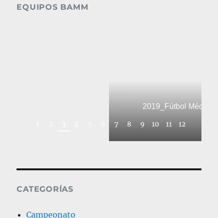
EQUIPOS BAMM
2019_Fútbol Médic
1
2
3
4
5
6
7
8
9
10
11
12
CATEGORÍAS
Campeonato