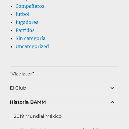
Compañeros
futbol
Jugadores
Partidos
Sin categoría
Uncategorized
“Vladiator”
expande
El Club
el
menú
inferior
expande
Historia BAMM
el
menú
inferior
2019 Mundial México