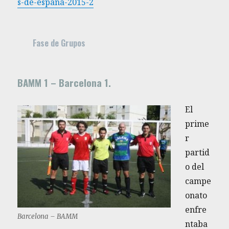
s-de-espana-2015-2
Fase de Grupos
BAMM 1 – Barcelona 1.
El
prime
r
partid
o del
campe
onato
enfre
Barcelona – BAMM
ntaba