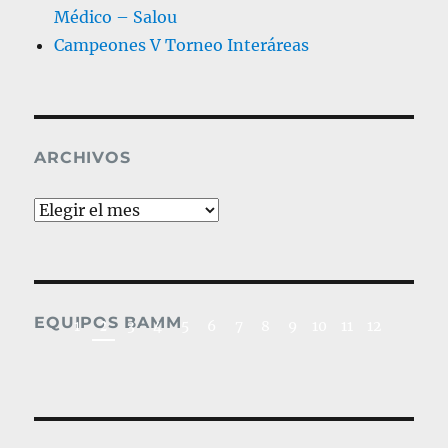
Médico – Salou
Campeones V Torneo Interáreas
ARCHIVOS
Archivos
2019_Fútbol Médic
EQUIPOS BAMM
3
1
2
4
5
6
7
8
9
10
11
12