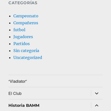
CATEGORÍAS
Campeonato
Compañeros
futbol
Jugadores
Partidos
Sin categoría
Uncategorized
“Vladiator”
expande
El Club
el
menú
inferior
expande
Historia BAMM
el