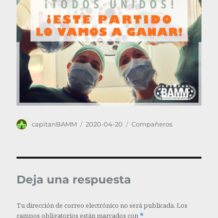
Autor
Publicado
Categorías
capitanBAMM
2020-04-20
Compañeros
el
Deja una respuesta
Tu dirección de correo electrónico no será publicada.
Los
campos obligatorios están marcados con
*