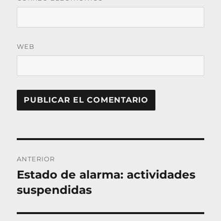
WEB
Navegación
ANTERIOR
de
Estado de alarma: actividades
Entrada
entradas
anterior:
suspendidas