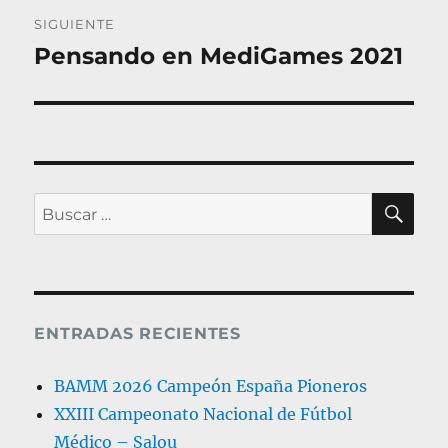
SIGUIENTE
Pensando en MediGames 2021
Entrada
siguiente:
BU
Buscar
por:
ENTRADAS RECIENTES
BAMM 2026 Campeón España Pioneros
XXIII Campeonato Nacional de Fútbol
Médico – Salou