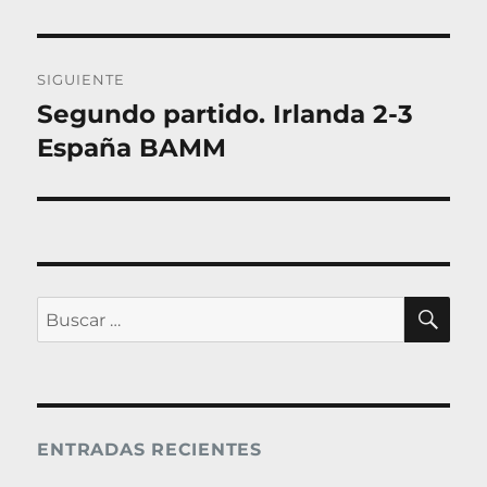
entradas
anterior:
SIGUIENTE
Segundo partido. Irlanda 2-3
Entrada
siguiente:
España BAMM
BU
Buscar
por:
ENTRADAS RECIENTES