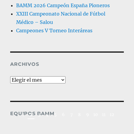
BAMM 2026 Campeón España Pioneros
XXIII Campeonato Nacional de Fútbol
Médico – Salou
Campeones V Torneo Interáreas
ARCHIVOS
Archivos
2019_Fútbol Médic
EQUIPOS BAMM
2
1
3
4
5
6
7
8
9
10
11
12