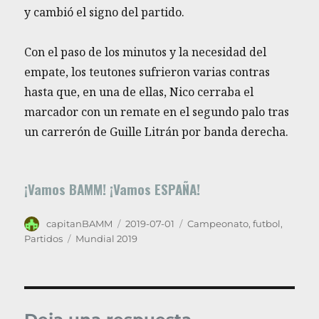
y cambió el signo del partido.
Con el paso de los minutos y la necesidad del
empate, los teutones sufrieron varias contras
hasta que, en una de ellas, Nico cerraba el
marcador con un remate en el segundo palo tras
un carrerón de Guille Litrán por banda derecha.
¡Vamos BAMM! ¡Vamos ESPAÑA!
Autor
Publicado
Categorías
capitanBAMM
2019-07-01
Campeonato
,
futbol
,
el
Etiquetas
Partidos
Mundial 2019