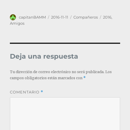
Autor
Publicado
Categorías
Etiquetas
capitanBAMM
2016-11-11
Compañeros
2016
,
el
Amigos
Deja una respuesta
Tu dirección de correo electrónico no será publicada.
Los
campos obligatorios están marcados con
*
COMENTARIO
*