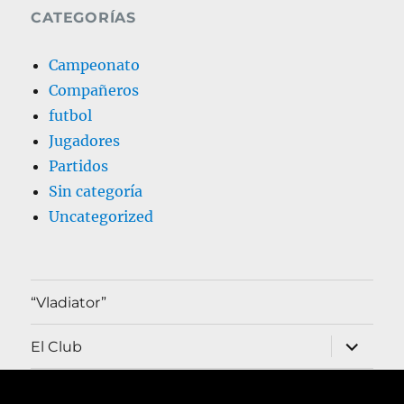
CATEGORÍAS
Campeonato
Compañeros
futbol
Jugadores
Partidos
Sin categoría
Uncategorized
“Vladiator”
expande
El Club
el
menú
inferior
expande
Historia BAMM
el