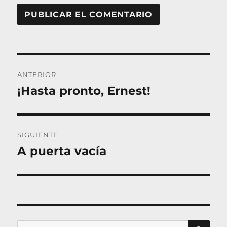
Navegación
ANTERIOR
de
¡Hasta pronto, Ernest!
Entrada
entradas
anterior:
SIGUIENTE
A puerta vacía
Entrada
siguiente:
BU