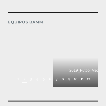
EQUIPOS BAMM
2019_Fútbol Médic
2
1
3
4
5
6
7
8
9
10
11
12