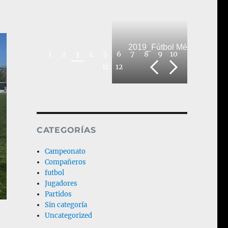
2019_Fútbol Médico_BAM
1
2
3
4
5
6
7
8
9
10
11
12
CATEGORÍAS
Campeonato
Compañeros
futbol
Jugadores
Partidos
Sin categoría
Uncategorized