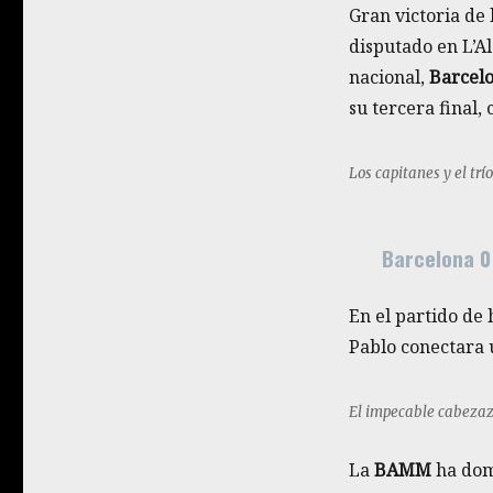
Gran victoria de 
disputado en L’Al
nacional,
Barcel
su tercera final, 
Los capitanes y el trío
Barcelona 0
En el partido de
Pablo conectara u
El impecable cabezazo
La
BAMM
ha domi