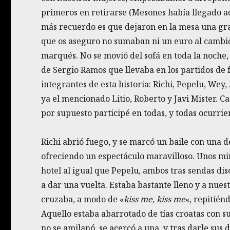
primeros en retirarse (Mesones había llegado a
más recuerdo es que dejaron en la mesa una gra
que os aseguro no sumaban ni un euro al cambio
marqués. No se movió del sofá en toda la noche, 
de Sergio Ramos que llevaba en los partidos de 
integrantes de esta historia: Richi, Pepelu, Wey
ya el mencionado Litio, Roberto y Javi Mister. C
por supuesto participé en todas, y todas ocurri
Richi abrió fuego, y se marcó un baile con una d
ofreciendo un espectáculo maravilloso. Unos mi
hotel al igual que Pepelu, ambos tras sendas disc
a dar una vuelta. Estaba bastante lleno y a nue
cruzaba, a modo de «
kiss me, kiss me
«, repitién
Aquello estaba abarrotado de tías croatas con su
no se amilanó, se acercó a una, y tras darle sus