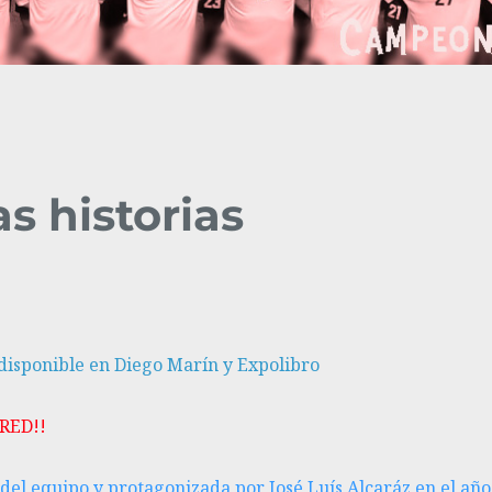
s historias
disponible en Diego Marín y Expolibro
RED!!
 del equipo y protagonizada por José Luís Alcaráz en el año