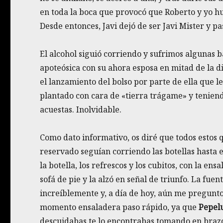
en toda la boca que provocó que Roberto y yo hu
Desde entonces, Javi dejó de ser Javi Mister y p
El alcohol siguió corriendo y sufrimos algunas b
apoteósica con su ahora esposa en mitad de la d
el lanzamiento del bolso por parte de ella que le 
plantado con cara de «tierra trágame» y teniendo
acuestas. Inolvidable.
Como dato informativo, os diré que todos estos 
reservado seguían corriendo las botellas hasta 
la botella, los refrescos y los cubitos, con la en
sofá de pie y la alzó en señal de triunfo. La fuen
increíblemente y, a día de hoy, aún me pregunt
momento ensaladera paso rápido, ya que
Pepel
descuidabas te lo encontrabas tomando en brazo