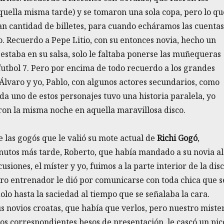
quella misma tarde) y se tomaron una sola copa, pero lo qu
n cantidad de billetes, para cuando echáramos las cuentas
. Recuerdo a Pepe Litio, con su entonces novia, hecho un
estaba en su salsa, solo le faltaba ponerse las muñequeras
futbol 7. Pero por encima de todo recuerdo a los grandes
, Álvaro y yo, Pablo, con algunos actores secundarios, como
ada uno de estos personajes tuvo una historia paralela, yo
eron la misma noche en aquella maravillosa disco.
e las gogós que le valió su mote actual de
Richi Gogó
,
nutos más tarde, Roberto, que había mandado a su novia al
usiones, el míster y yo, fuimos a la parte interior de la dis
stro entrenador le dió por comunicarse con toda chica que s
dolo hasta la saciedad al tiempo que se señalaba la cara.
s novios croatas, que había que verlos, pero nuestro miste
 dos correspondientes besos de presentación, le cascó un pic