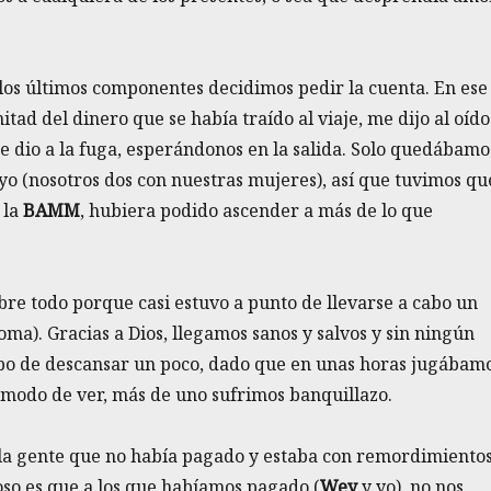
los últimos componentes decidimos pedir la cuenta. En ese
itad del dinero que se había traído al viaje, me dijo al oído
 se dio a la fuga, esperándonos en la salida. Solo quedábamo
yo (nosotros dos con nuestras mujeres), así que tuvimos qu
 la
BAMM
, hubiera podido ascender a más de lo que
sobre todo porque casi estuvo a punto de llevarse a cabo un
oma). Gracias a Dios, llegamos sanos y salvos y sin ningún
po de descansar un poco, dado que en unas horas jugábam
 modo de ver, más de uno sufrimos banquillazo.
 la gente que no había pagado y estaba con remordimientos
ioso es que a los que habíamos pagado (
Wey
y yo), no nos