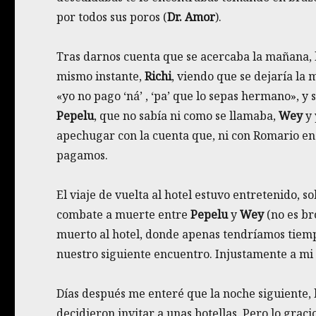
por todos sus poros (
Dr. Amor
).
Tras darnos cuenta que se acercaba la mañana, 
mismo instante,
Richi
, viendo que se dejaría la m
«yo no pago ‘ná’ , ‘pa’ que lo sepas hermano», y
Pepelu
, que no sabía ni como se llamaba,
Wey
y 
apechugar con la cuenta que, ni con Romario en
pagamos.
El viaje de vuelta al hotel estuvo entretenido, 
combate a muerte entre
Pepelu
y
Wey
(no es br
muerto al hotel, donde apenas tendríamos tiem
nuestro siguiente encuentro. Injustamente a mi
Días después me enteré que la noche siguiente,
decidieron invitar a unas botellas. Pero lo grac