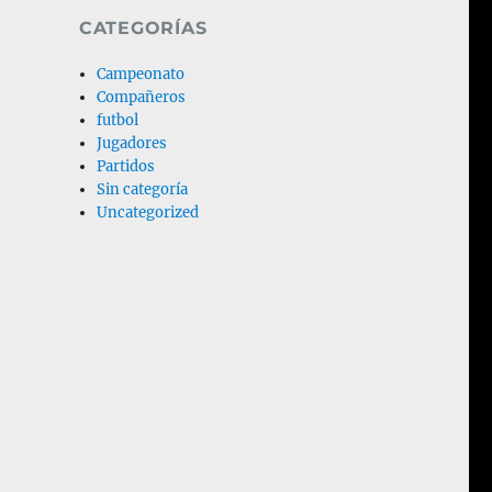
2019_Fútbol Médico_BAM
1
2
3
4
5
6
7
8
9
10
11
12
CATEGORÍAS
Campeonato
Compañeros
futbol
Jugadores
Partidos
Sin categoría