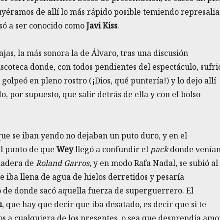
yéramos de allí lo más rápido posible temiendo represalia
asó a ser conocido como
Javi Kiss
.
ajas, la más sonora la de Álvaro, tras una discusión
iscoteca donde, con todos pendientes del espectáculo, sufri
golpeó en pleno rostro (¡Dios, qué puntería!) y lo dejo allí
, por supuesto, que salir detrás de ella y con el bolso
que se iban yendo no dejaban un puto duro, y en el
el punto de que
Wey
llegó a confundir el
pack
donde venía
saladera de
Roland Garros
, y en modo Rafa Nadal, se subió al
te iba llena de agua de hielos derretidos y pesaría
o de donde sacó aquella fuerza de superguerrero. El
u
, que hay que decir que iba desatado, es decir que si te
s a cualquiera de los presentes, o sea que desprendía amo