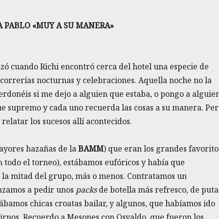
A PABLO «MUY A SU MANERA»
ó cuando Richi encontró cerca del hotel una especie de
 correrías nocturnas y celebraciones. Aquella noche no la
rdonéis si me dejo a alguien que estaba, o pongo a alguie
fue supremo y cada uno recuerda las cosas a su manera. Pe
elatar los sucesos allí acontecidos.
mayores hazañas de la
BAMM
) que eran los grandes favorito
n todo el torneo), estábamos eufóricos y había que
á la mitad del grupo, más o menos. Contratamos un
enzamos a pedir unos
packs
de botella más refresco, de puta
ábamos chicas croatas bailar, y algunos, que habíamos ido
rnos. Recuerdo a Mesones con Osvaldo, que fueron los