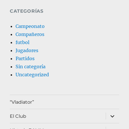
CATEGORÍAS
Campeonato
Compañeros
futbol
Jugadores
Partidos
Sin categoría
Uncategorized
“Vladiator”
expande
El Club
el
menú
inferior
expande