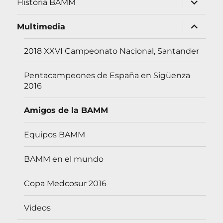
Historia BAMM
el
menú
inferior
expande
Multimedia
el
menú
inferior
2018 XXVI Campeonato Nacional, Santander
Pentacampeones de España en Sigüenza
2016
Amigos de la BAMM
Equipos BAMM
BAMM en el mundo
Copa Medcosur 2016
Videos