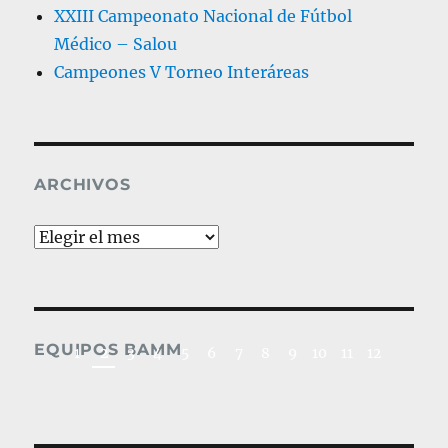
XXIII Campeonato Nacional de Fútbol
Médico – Salou
Campeones V Torneo Interáreas
ARCHIVOS
Archivos
2019_Fútbol Médic
EQUIPOS BAMM
1
2
3
4
5
6
7
8
9
10
11
12