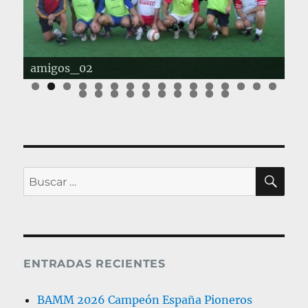
amigos_02
BU
Buscar
por:
ENTRADAS RECIENTES
BAMM 2026 Campeón España Pioneros