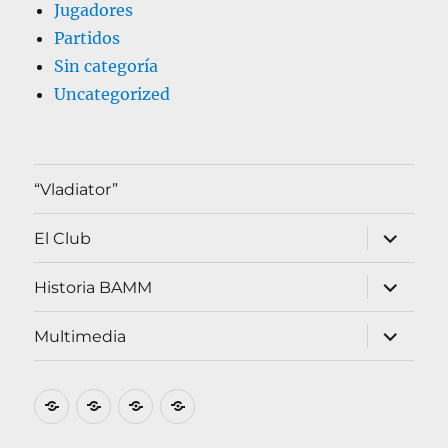
Jugadores
Partidos
Sin categoría
Uncategorized
“Vladiator”
expande
El Club
el
menú
inferior
expande
Historia BAMM
el
menú
inferior
expande
Multimedia
el
menú
inferior
Inicio
El
Multimedia
«Vladiator»
Club