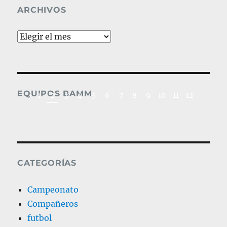
ARCHIVOS
Archivos
2019_Fútbol Médic
EQUIPOS BAMM
2
1
3
4
5
6
7
8
9
10
11
12
CATEGORÍAS
Campeonato
Compañeros
futbol