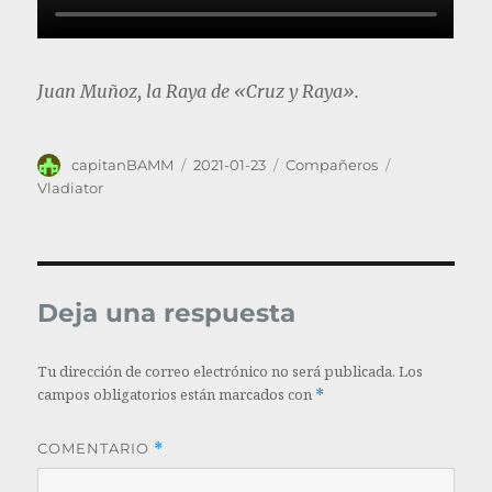
Juan Muñoz, la Raya de «Cruz y Raya».
Autor
Publicado
Categorías
Etiquetas
capitanBAMM
2021-01-23
Compañeros
el
Vladiator
Deja una respuesta
Tu dirección de correo electrónico no será publicada.
Los
campos obligatorios están marcados con
*
COMENTARIO
*