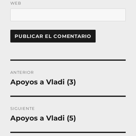
WEB
Navegación
ANTERIOR
de
Apoyos a Vladi (3)
Entrada
entradas
anterior:
SIGUIENTE
Apoyos a Vladi (5)
Entrada
siguiente: