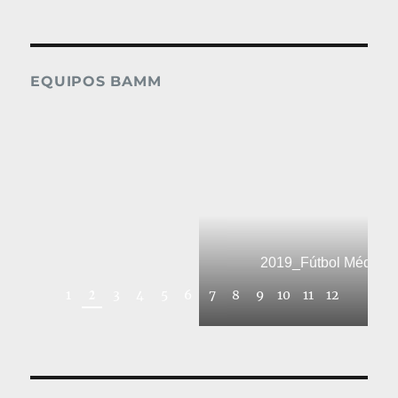
EQUIPOS BAMM
2019_Fútbol Médic
2
1
3
4
5
6
7
8
9
10
11
12