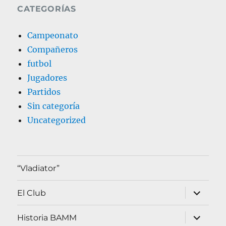
CATEGORÍAS
Campeonato
Compañeros
futbol
Jugadores
Partidos
Sin categoría
Uncategorized
“Vladiator”
expande
El Club
el
menú
inferior
expande
Historia BAMM
el