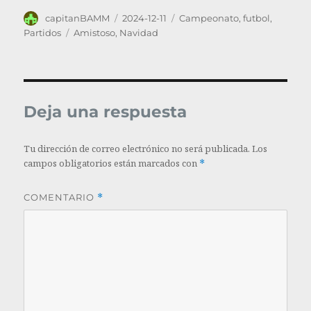
Autor
Publicado
Categorías
capitanBAMM
2024-12-11
Campeonato
,
futbol
,
el
Etiquetas
Partidos
Amistoso
,
Navidad
Deja una respuesta
Tu dirección de correo electrónico no será publicada.
Los
campos obligatorios están marcados con
*
COMENTARIO
*