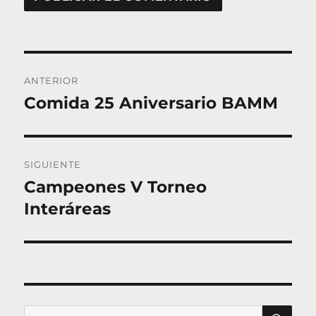
Navegación
ANTERIOR
de
Comida 25 Aniversario BAMM
Entrada
entradas
anterior:
SIGUIENTE
Campeones V Torneo
Entrada
siguiente:
Interáreas
BU
Buscar