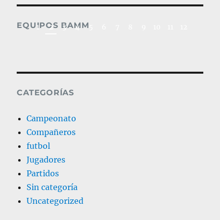
EQUIPOS BAMM
2019_Fútbol Médic
1
2
3
4
5
6
7
8
9
10
11
12